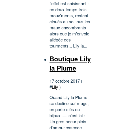
l'effet est saisissant :
en deux temps trois
mouv'ments, restent
cloués au sol tous les
maux encombrants
alors que je m'envole
allégée des
tourments... Lily la...
Boutique Lily
la Plume
17 octobre 2017 (
#
Lily
)
Quand Lily la Plume
se décline sur mugs,
en porte-clés ou
bijoux ..... c'est ici :
Un gros coeur plein
d'amour,essence