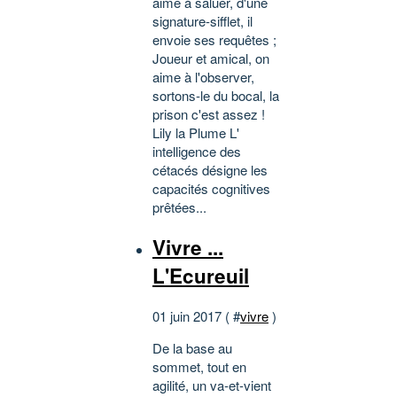
aime à saluer, d'une
signature-sifflet, il
envoie ses requêtes ;
Joueur et amical, on
aime à l'observer,
sortons-le du bocal, la
prison c'est assez !
Lily la Plume L'
intelligence des
cétacés désigne les
capacités cognitives
prêtées...
Vivre ...
L'Ecureuil
01 juin 2017 ( #
vivre
)
De la base au
sommet, tout en
agilité, un va-et-vient