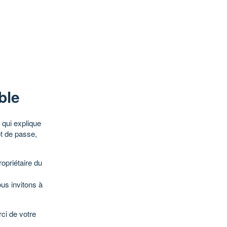
ble
qui explique
ot de passe,
opriétaire du
ous invitons à
ci de votre