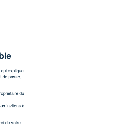
ble
qui explique
ot de passe,
opriétaire du
ous invitons à
ci de votre