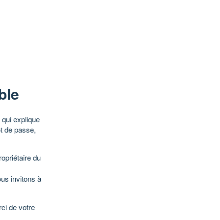
ble
qui explique
ot de passe,
opriétaire du
ous invitons à
ci de votre